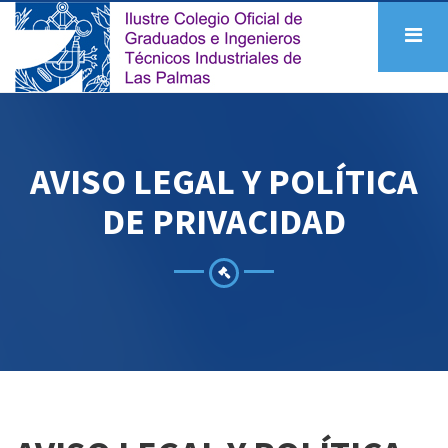
A
V
I
S
O
L
E
G
A
L
Y
P
O
L
Í
T
I
C
A
D
E
P
R
I
V
A
C
I
D
A
D