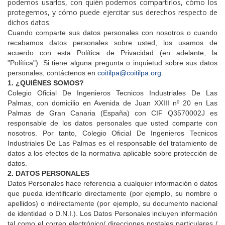
podemos usarlos, con quién podemos compartirlos, cómo los
protegemos, y cómo puede ejercitar sus derechos respecto de
dichos datos.
Cuando comparte sus datos personales con nosotros o cuando
recabamos datos personales sobre usted, los usamos de
acuerdo con esta Política de Privacidad (en adelante, la
"Política"). Si tiene alguna pregunta o inquietud sobre sus datos
personales, contáctenos en
coitilpa@coitilpa.org
.
1. ¿QUIÉNES SOMOS?
Colegio Oficial De Ingenieros Tecnicos Industriales De Las
Palmas
, con domicilio en
Avenida de Juan XXIII nº 20
en Las
Palmas de Gran Canaria (España) con CIF Q3570002J
es
responsable de los datos personales que usted comparte con
nosotros. Por tanto,
Colegio Oficial De Ingenieros Tecnicos
Industriales De Las Palmas
es el responsable del tratamiento de
datos a los efectos de la normativa aplicable sobre protección de
datos.
2. DATOS PERSONALES
Datos Personales hace referencia a cualquier información o datos
que pueda identificarlo directamente (por ejemplo, su nombre o
apellidos) o indirectamente (por ejemplo, su documento nacional
de identidad o D.N.I.). Los Datos Personales incluyen información
tal como el correo electrónico/ direcciones postales particulares /